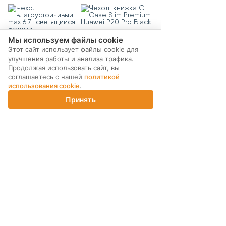
желтый
Мы используем файлы cookie
390 ₽
470 ₽
Этот сайт использует файлы cookie для
улучшения работы и анализа трафика.
КУПИТЬ
КУПИТЬ
Продолжая использовать сайт, вы
соглашаетесь с нашей
политикой
Чехол-книжка G-Case
Чехол-книжка G-Case
использования cookie
.
Slim Premium Xiaomi Mi
Slim Premium Huawei P
6X/Mi A2 Black
Smart 2019 Black
Принять
Главная
Каталог
Корзина
Магазины
Войти
470 ₽
470 ₽
КУПИТЬ
КУПИТЬ
Показать еще
24