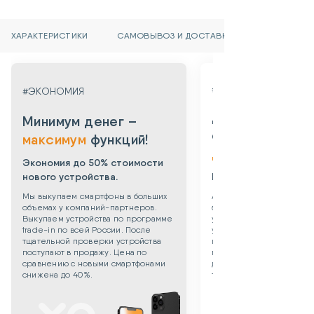
ХАРАКТЕРИСТИКИ
САМОВЫВОЗ И ДОСТАВКА
#ГАРАНТИЯ
#ЭКОНОМИЯ
Даем гарантию
Минимум денег –
от 3х месяцев
максимум
функций!
до 3х лет!
Экономия до 50% стоимости
нового устройства.
Берем все риски на 
Мы выкупаем смартфоны в больших
Абсолютная уверенность
объемах у компаний-партнеров.
безопасности приобрет
Выкупаем устройства по программе
уцененного смартфона: 
trade-in по всей России. После
устройства даем собств
тщательной проверки устройства
гарантию 3 месяца. Такж
поступают в продажу. Цена по
можете приобрести
сравнению с новыми смартфонами
дополнительную гаранти
снижена до 40%.
технику до 3х лет!