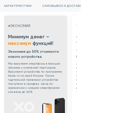
ХАРАКТЕРИСТИКИ
САМОВЫВОЗ И ДОСТАВКА
#ГАРАНТИЯ
#ЭКОНОМИЯ
Даем гарантию
Минимум денег –
от 3х месяцев
максимум
функций!
до 3х лет!
Экономия до 50% стоимости
нового устройства.
Берем все риски на 
Мы выкупаем смартфоны в больших
Абсолютная уверенность
объемах у компаний-партнеров.
безопасности приобрет
Выкупаем устройства по программе
уцененного смартфона: 
trade-in по всей России. После
устройства даем собств
тщательной проверки устройства
гарантию 3 месяца. Такж
поступают в продажу. Цена по
можете приобрести
сравнению с новыми смартфонами
дополнительную гаранти
снижена до 40%.
технику до 3х лет!