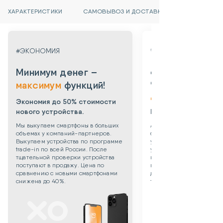
ХАРАКТЕРИСТИКИ
САМОВЫВОЗ И ДОСТАВКА
#ГАРАНТИЯ
#ЭКОНОМИЯ
Даем гарантию
Минимум денег –
от 3х месяцев
максимум
функций!
до 3х лет!
Экономия до 50% стоимости
нового устройства.
Берем все риски на 
Мы выкупаем смартфоны в больших
Абсолютная уверенность
объемах у компаний-партнеров.
безопасности приобрет
Выкупаем устройства по программе
уцененного смартфона: 
trade-in по всей России. После
устройства даем собств
тщательной проверки устройства
гарантию 3 месяца. Такж
поступают в продажу. Цена по
можете приобрести
сравнению с новыми смартфонами
дополнительную гаранти
снижена до 40%.
технику до 3х лет!