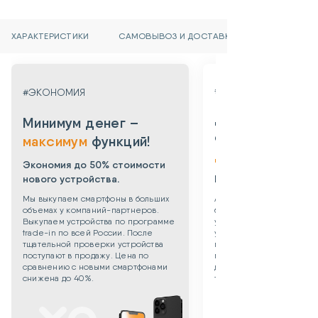
ХАРАКТЕРИСТИКИ
САМОВЫВОЗ И ДОСТАВКА
#ГАРАНТИЯ
#ЭКОНОМИЯ
Даем гарантию
Минимум денег –
от 3х месяцев
максимум
функций!
до 3х лет!
Экономия до 50% стоимости
нового устройства.
Берем все риски на 
Мы выкупаем смартфоны в больших
Абсолютная уверенность
объемах у компаний-партнеров.
безопасности приобрет
Выкупаем устройства по программе
уцененного смартфона: 
trade-in по всей России. После
устройства даем собств
тщательной проверки устройства
гарантию 3 месяца. Такж
поступают в продажу. Цена по
можете приобрести
сравнению с новыми смартфонами
дополнительную гаранти
снижена до 40%.
технику до 3х лет!