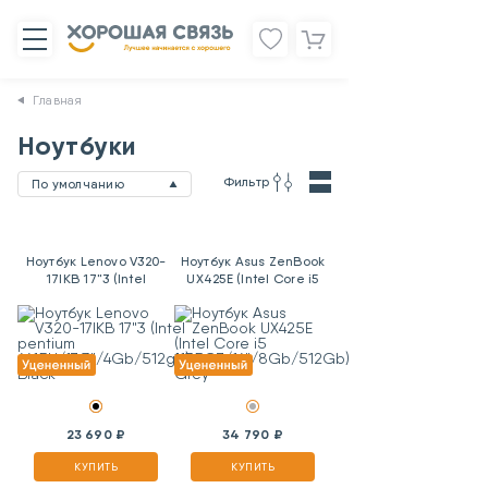
Главная
Ноутбуки
Фильтр
По умолчанию
Ноутбук Lenovo V320-
Ноутбук Asus ZenBook
17IKB 17"3 (Intel
UX425E (Intel Core i5
pentium
1135G7/14"/8Gb/512Gb)
4415U/17.3"/4Gb/512gb)
Grey
Black
23 690 ₽
34 790 ₽
КУПИТЬ
КУПИТЬ