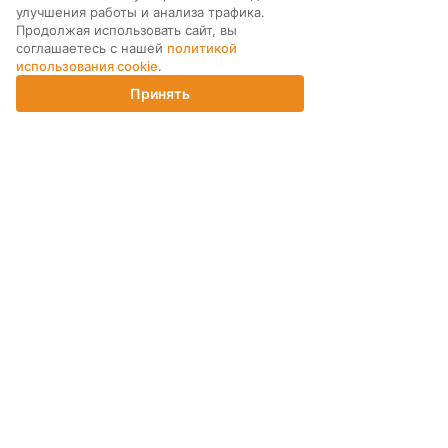
МЫ В СОЦ. СЕТЯХ
улучшения работы и анализа трафика.
Продолжая использовать сайт, вы
соглашаетесь с нашей
политикой
использования cookie
.
Принять
Главная
Каталог
Корзина
Магазины
Войти
ПОДПИСКА НА РАССЫЛКУ
ИНТЕРНЕТ-МАГАЗИН
КОМПАНИЯ
ПОМОЩЬ ПОКУПАТЕЛЮ