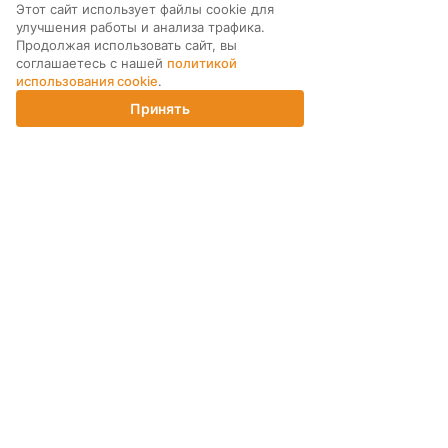
Этот сайт использует файлы cookie для
улучшения работы и анализа трафика.
МЫ В СОЦ. СЕТЯХ
Продолжая использовать сайт, вы
соглашаетесь с нашей
политикой
использования cookie
.
Принять
Главная
Каталог
Корзина
Магазины
Войти
ПОДПИСКА НА РАССЫЛКУ
ИНТЕРНЕТ-МАГАЗИН
КОМПАНИЯ
ПОМОЩЬ ПОКУПАТЕЛЮ