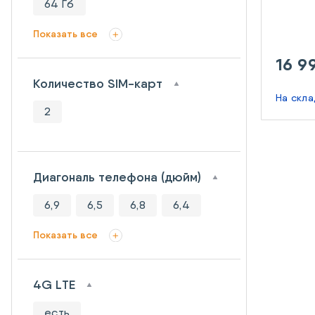
64 Гб
Показать все
16 9
Количество SIM-карт
На скл
2
Диагональ телефона (дюйм)
6,9
6,5
6,8
6,4
Показать все
4G LTE
есть