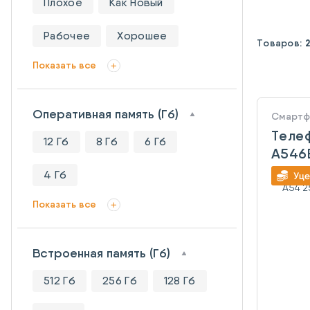
Плохое
Как Новый
Рабочее
Хорошее
Товаров:
Показать все
Оперативная память (Гб)
Смарт
Теле
12 Гб
8 Гб
6 Гб
A546E
256G
4 Гб
Показать все
Встроенная память (Гб)
512 Гб
256 Гб
128 Гб