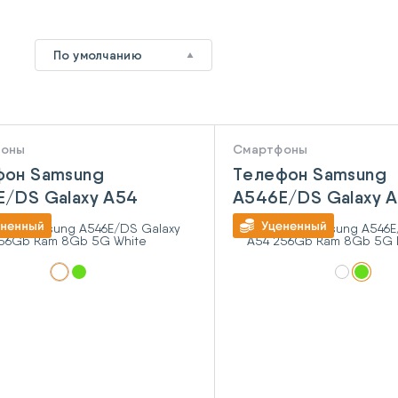
2
По умолчанию
фоны
Смартфоны
фон Samsung
Телефон Samsung
/DS Galaxy A54
A546E/DS Galaxy 
b Ram 8Gb 5G White
256Gb Ram 8Gb 5G