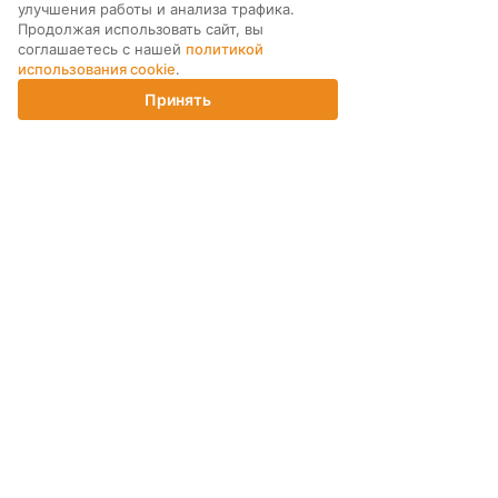
МЫ В СОЦ. СЕТЯХ
улучшения работы и анализа трафика.
Продолжая использовать сайт, вы
соглашаетесь с нашей
политикой
использования cookie
.
Принять
Главная
Каталог
Корзина
Магазины
Войти
ПОДПИСКА НА РАССЫЛКУ
ИНТЕРНЕТ-МАГАЗИН
КОМПАНИЯ
ПОМОЩЬ ПОКУПАТЕЛЮ