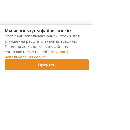
Мы используем файлы cookie
Этот сайт использует файлы cookie для
улучшения работы и анализа трафика.
Наши контакты
Продолжая использовать сайт, вы
соглашаетесь с нашей
политикой
использования cookie
.
г. Санкт-Петербург, ул.
Принять
Магнитогорская 30
Главная
Каталог
Корзина
Магазины
Войти
литер Б. офис 1H
Бизнес-Центр "Dominat"