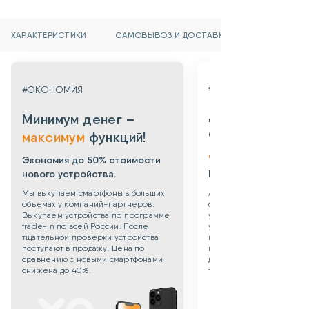
ХАРАКТЕРИСТИКИ
САМОВЫВОЗ И ДОСТАВКА
#ГАРАНТИЯ
#ЭКОНОМИЯ
Даем гарантию
Минимум денег –
от 3х месяцев
максимум
функций!
до 3х лет!
Экономия до 50% стоимости
нового устройства.
Берем все риски на 
Мы выкупаем смартфоны в больших
Абсолютная уверенность
объемах у компаний-партнеров.
безопасности приобрет
Выкупаем устройства по программе
уцененного смартфона: 
trade-in по всей России. После
устройства даем собств
тщательной проверки устройства
гарантию 3 месяца. Такж
поступают в продажу. Цена по
можете приобрести
сравнению с новыми смартфонами
дополнительную гаранти
снижена до 40%.
технику до 3х лет!