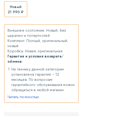
Новый
21 990 ₽
Внешнее состояние: Новый, без
царапин и потертостей
Комплект: Полный, оригинальный,
новый
Коробка: Новая, оригинальная
Гарантия и условия возврата/
обмена:
На технику данной категории
установлена гарантия – 12
месяцев. По вопросам
гарантийного обслуживания можно
обращаться в любой магазин
«Хорошая связь» в любом городе
Читать полностью
присутствия. В случае отсутствия
магазина в городе присутствия,
можно сдать товар на гарантийный
ремонт удаленно через Почту