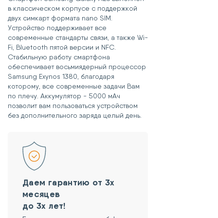
соблюдении обязательных
в классическом корпусе с поддержкой
условий:
двух симкарт формата nano SIM.
При покупке товара была
Устройство поддерживает все
приобретена услуга «Возврат
современные стандарты связи, а также Wi-
товара в течение 15 дней»,
Fi, Bluetooth пятой версии и NFC.
Сохранены чек и гарантийный
Стабильную работу смартфона
талон.
обеспечивает восьмиядерный процессор
Товар не был в употреблении.
Samsung Exynos 1380, благодаря
Сохранены потребительские
которому, все современные задачи Вам
свойства товара.
по плечу. Аккумулятор - 5000 мАч
Сохранен товарный вид
позволит вам пользоваться устройством
устройства.
без дополнительного заряда целый день.
Сохранен товарный вид упаковки.
Сохранен товарный вид комплекта.
Отсутствуют какие-либо
пользовательские защитные
пароли и ключи.
Даем гарантию от 3х
месяцев
до 3х лет!