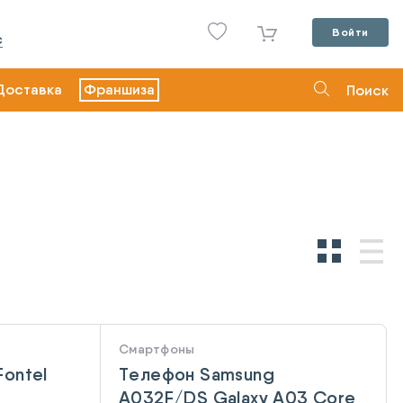
Войти
С
Доставка
Франшиза
Поиск
Смартфоны
ontel
Телефон Samsung
A032F/DS Galaxy A03 Core