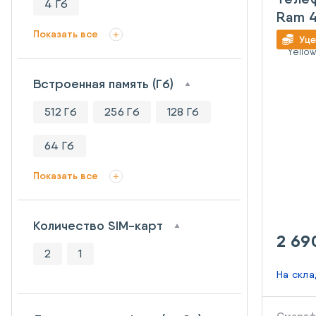
4 Гб
Ram 4
Показать все
Встроенная память (Гб)
512 Гб
256 Гб
128 Гб
64 Гб
Показать все
Количество SIM-карт
2 69
2
1
На скл