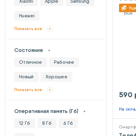
Xiaomi
Apple
Samsung
Huawei
Показать все
Состояние
Отличное
Рабочее
Новый
Хорошее
Показать все
590 
На скл
Оперативная память (Гб)
12 Гб
8 Гб
6 Гб
Смарт
Теле