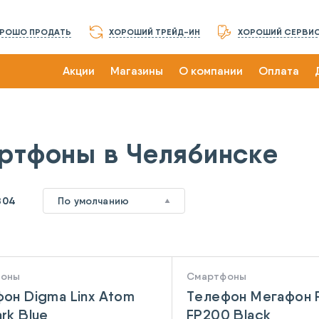
РОШО ПРОДАТЬ
ХОРОШИЙ ТРЕЙД-ИН
ХОРОШИЙ СЕРВИ
Акции
Магазины
О компании
Оплата
ртфоны в Челябинске
804
По умолчанию
фоны
Смартфоны
он Digma Linx Atom
Телефон Мегафон F
rk Blue
FP200 Black