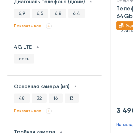
Смарт
Диагональ телефона (дюйм)
Телеф
6,9
6,5
6,8
6,4
64Gb
White
Показать все
4G LTE
есть
Основная камера (мп)
48
32
16
13
3 49
Показать все
На скл
Тройная камера