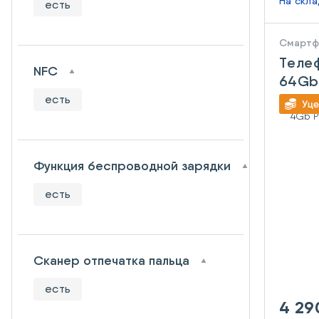
На скл
есть
Смарт
Телеф
NFC
64Gb
White
есть
Функция беспроводной зарядки
есть
Сканер отпечатка пальца
есть
4 29