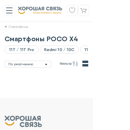
Смартфоны
Смартфоны POCO X4
11T / 11T Pro
Redmi 10 / 10C
11 Lite
Фильтр
По умолчанию