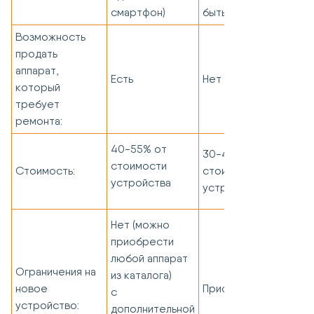
смартфон)
быть в списке)
Возможность
продать
аппарат,
Есть
Нет
который
требует
ремонта:
40-55% от
30-40% от
стоимости
Стоимость:
стоимости
устройства
устройства
Нет (можно
приобрести
любой аппарат
Ограничения на
из каталога)
новое
Присутствуют
с
устройство:
дополнительной