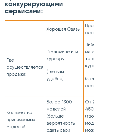
конкурирующими
сервисами:
Прочие
Хорошая Связь:
сервисы:
Либо только
В магазине или
магазин, либо
курьеру
только
Где
курьер
осуществляется
(где вам
продажа:
удобно)
(зависит от
сервиса)
Более 1300
От 200 до
моделей
450 моделей
Количество
(больше
(твоей
принимаемых
вероятность
модели
моделей:
сдать свой
может не